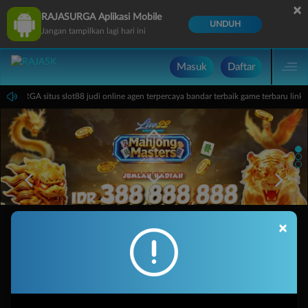
×
RAJASURGA Aplikasi Mobile
UNDUH
Jangan tampilkan lagi hari ini
Masuk
Daftar
AJASURGA situs slot88 judi online agen terpercaya bandar terbaik game terbaru link r
×
JACKPOT
PLAY