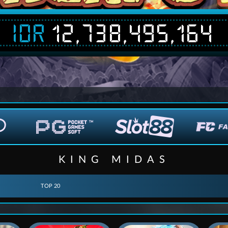
IDR
12,738,495,463
KING MIDAS
TOP 20