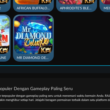
R
AFRICAN BUFFALO 5000
APHRODITE’S BLESSING
ME
UNE
MR DIAMOND DELUXE
opuler Dengan Gameplay Paling Seru
 terpopuler dengan gameplay paling seru untuk menemani waktu bermain Anda. RAJ
akin menghibur setiap hari. Jelajahi beragam permainan terbaik dalam satu platform