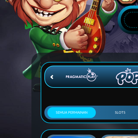
SEMUA PERMAINAN
SLOTS