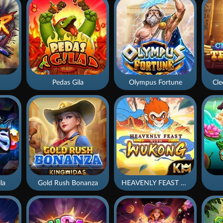
Pedas Gila
Olympus Fortune
Cle
la
Gold Rush Bonanza
HEAVENLY FEAST WITH WUKONG