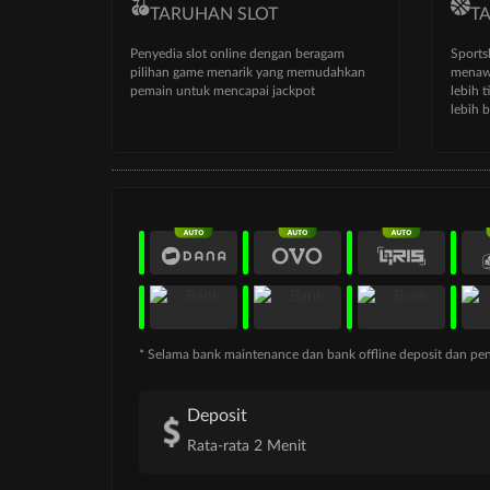
TARUHAN SLOT
T
Penyedia slot online dengan beragam
Sports
pilihan game menarik yang memudahkan
menawa
pemain untuk mencapai jackpot
lebih 
lebih 
* Selama bank maintenance dan bank offline deposit dan pen
Deposit
Rata-rata 2 Menit