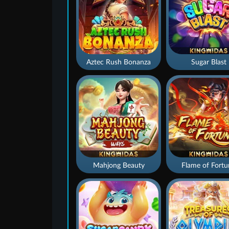
Aztec Rush Bonanza
Sugar Blast
Mahjong Beauty
Flame of Fortu