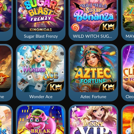
Sugar Blast Frenzy
WILD WITCH SUGAR BONANZA
ne
Wonder Ace
Aztec Fortune