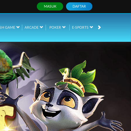
MASUK
DAFTAR
SH GAME
ARCADE
POKER
E-SPORTS
SABUNG AYAM