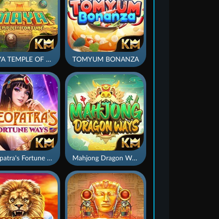
MAYA TEMPLE OF FORTUNE
TOMYUM BONANZA
Cleopatra's Fortune Ways
Mahjong Dragon Ways