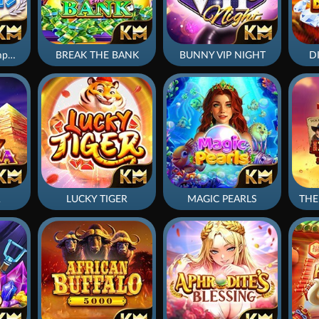
Treasures of Olympus 1000
BREAK THE BANK
BUNNY VIP NIGHT
D
LUCKY TIGER
MAGIC PEARLS