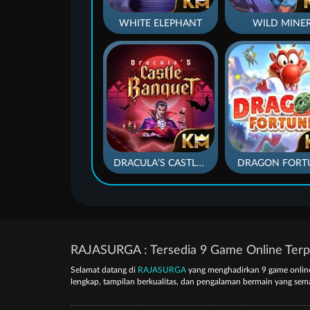
WHITE ELEPHANT
WILD MINE
DRACULA’S CASTLE BANQUET
DRAGON FORT
RAJASURGA : Tersedia 9 Game Online Terp
Selamat datang di
RAJASURGA
yang menghadirkan 9 game online
lengkap, tampilan berkualitas, dan pengalaman bermain yang sem