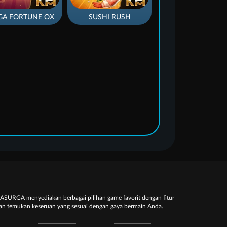
GA FORTUNE OX
SUSHI RUSH
ASURGA menyediakan berbagai pilihan game favorit dengan fitur
 dan temukan keseruan yang sesuai dengan gaya bermain Anda.