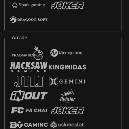
Arcade