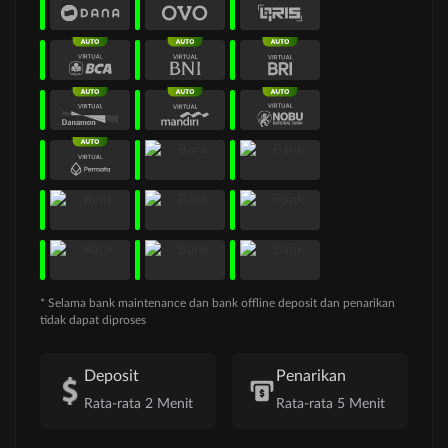
* Selama bank maintenance dan bank offline deposit dan penarikan
tidak dapat diproses
Deposit
Penarikan
Rata-rata 2 Menit
Rata-rata 5 Menit