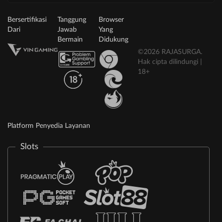
Bersertifikasi
Tanggung
Browser
Dari
Jawab
Yang
Bermain
Didukung
©2026 RAJASURGA.
Hak cipta dilindungi |
18+
Platform Penyedia Layanan
Slots