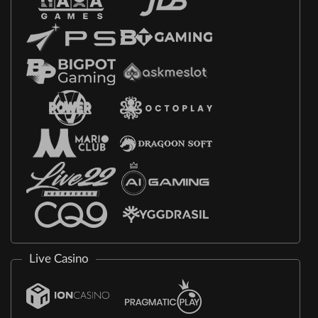
Live Casino