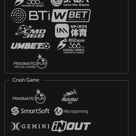
Crash Game