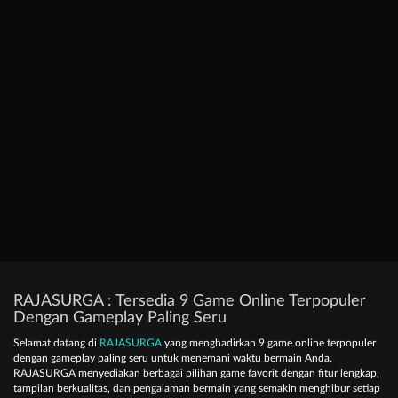
RAJASURGA : Tersedia 9 Game Online Terpopuler
Dengan Gameplay Paling Seru
Selamat datang di
RAJASURGA
yang menghadirkan 9 game online terpopuler
dengan gameplay paling seru untuk menemani waktu bermain Anda.
RAJASURGA menyediakan berbagai pilihan game favorit dengan fitur lengkap,
tampilan berkualitas, dan pengalaman bermain yang semakin menghibur setiap