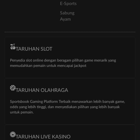
E-Sports
Sabung
Ayam
TARUHAN SLOT
Penyedia slot online dengan beragam pilihan game menarik yang
memudahkan pemain untuk mencapai jackpot
TARUHAN OLAHRAGA
Sportsbook Gaming Platform Terbaik menawarkan lebih banyak game,
odds yang lebih tinggi, dan menyediakan pilihan yang lebih banyak
untuk pemain.
TARUHAN LIVE KASINO