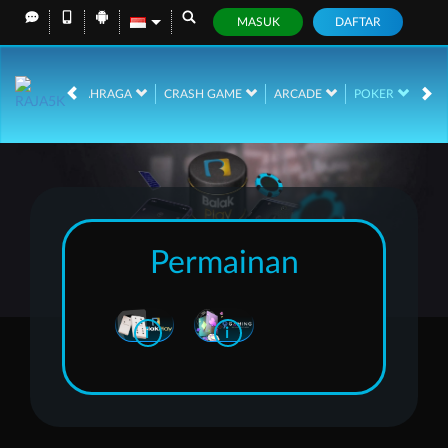
MASUK
DAFTAR
TOGEL
OLAHRAGA
CRASH GAME
ARCADE
POKER
E-
Permainan
i
i