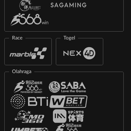
Race
Togel
Olahraga