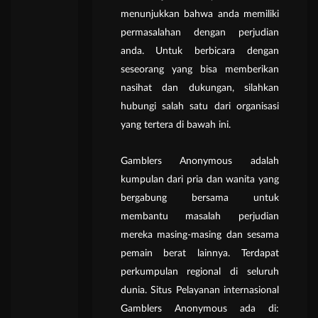
menunjukkan bahwa anda memiliki
permasalahan dengan perjudian
anda. Untuk berbicara dengan
seseorang yang bisa memberikan
nasihat dan dukungan, silahkan
hubungi salah satu dari organisasi
yang tertera di bawah ini.
Gamblers Anonymous adalah
kumpulan dari pria dan wanita yang
bergabung bersama untuk
membantu masalah perjudian
mereka masing-masing dan sesama
pemain berat lainnya. Terdapat
perkumpulan regional di seluruh
dunia. Situs Pelayanan internasional
Gamblers Anonymous ada di: