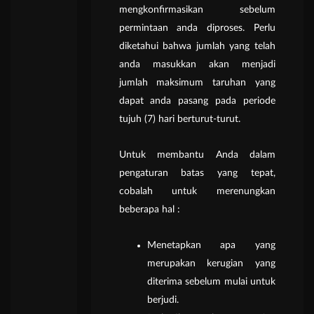
mengkonfirmasikan sebelum
permintaan anda diproses. Perlu
diketahui bahwa jumlah yang telah
anda masukkan akan menjadi
jumlah maksimum taruhan yang
dapat anda pasang pada periode
tujuh (7) hari berturut-turut.
Untuk membantu Anda dalam
pengaturan batas yang tepat,
cobalah untuk merenungkan
beberapa hal :
Menetapkan apa yang
merupakan kerugian yang
diterima sebelum mulai untuk
berjudi.