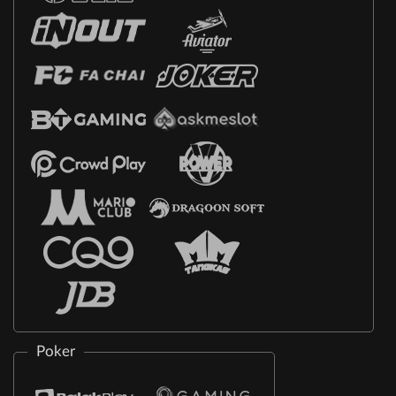
Poker