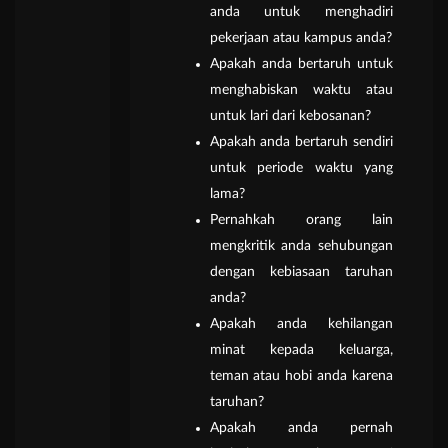
anda untuk menghadiri
pekerjaan atau kampus anda?
Apakah anda bertaruh untuk
menghabiskan waktu atau
untuk lari dari kebosanan?
Apakah anda bertaruh sendiri
untuk periode waktu yang
lama?
Pernahkah orang lain
mengkritik anda sehubungan
dengan kebiasaan taruhan
anda?
Apakah anda kehilangan
minat kepada keluarga,
teman atau hobi anda karena
taruhan?
Apakah anda pernah