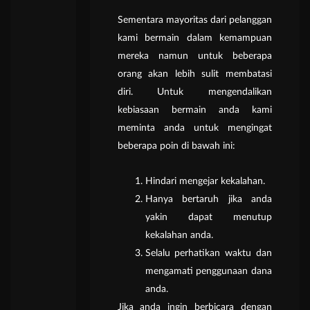
Sementara mayoritas dari pelanggan
kami bermain dalam kemampuan
mereka namun untuk beberapa
orang akan lebih sulit membatasi
diri. Untuk mengendalikan
kebiasaan bermain anda kami
meminta anda untuk mengingat
beberapa poin di bawah ini:
Hindari mengejar kekalahan.
Hanya bertaruh jika anda
yakin dapat menutup
kekalahan anda.
Selalu perhatikan waktu dan
mengamati penggunaan dana
anda.
Jika anda ingin berbicara dengan