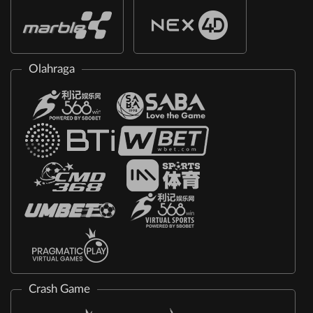
Olahraga
Crash Game