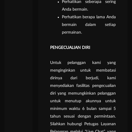
Perhatikan seberapa sering
Anda bermain.
Perhatikan berapa lama Anda
bermain dalam setiap
permainan.
PENGECUALIAN DIRI
Untuk pelanggan kami yang
menginginkan untuk membatasi
dirinya dari berjudi, kami
menyediakan fasilitas pengecualian
diri yang memungkinkan pelanggan
untuk menutup akunnya untuk
minimum waktu 6 bulan sampai 5
tahun sesuai dengan permintaan.
Silahkan hubungi Petugas Layanan
Pelanggan melalui “Live Chat” yang