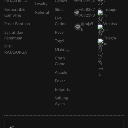
RAJASURGA
Games
9092524
k
Loyalty
Responsible
Slots
+628387
Instagra
Referral
Gambling
9092198
m
Live
Pusat Bantuan
Casino
@raja5
Whatsa
k
pp
Syarat dan
Race
Ketentuan
Telegra
Togel
m
RTP
Olahraga
RAJASURGA
Crash
Game
Arcade
Poker
E-Sports
Sabung
Ayam