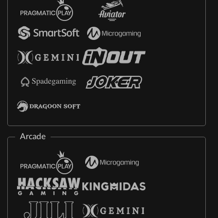
Arcade