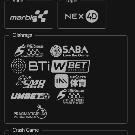
Race
Togel
Olahraga
Crash Game