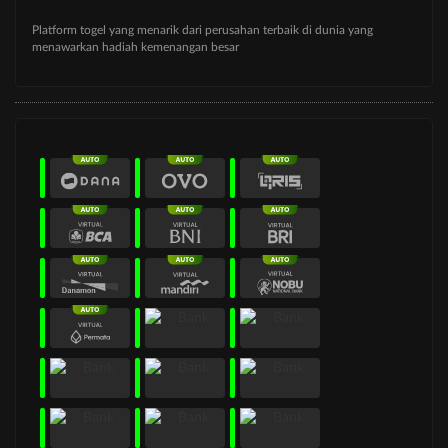
Platform togel yang menarik dari perusahan terbaik di dunia yang
menawarkan hadiah kemenangan besar