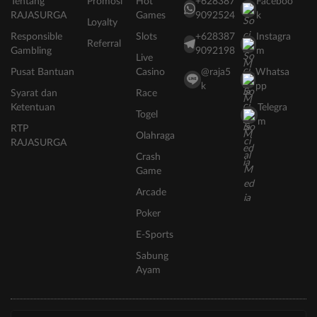
Tentang
Promosi
Hot
+628387
Faceboo
RAJASURGA
Games
9092524
k
Loyalty
Responsible
Slots
+628387
Instagra
Referral
Gambling
9092198
m
Live
Pusat Bantuan
Casino
@raja5
Whatsa
k
pp
Syarat dan
Race
Ketentuan
Telegra
Togel
m
RTP
Olahraga
RAJASURGA
Crash
Game
Arcade
Poker
E-Sports
Sabung
Ayam