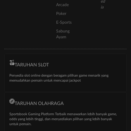
Arcade
Poker
E-Sports
Sabung
Ayam
TARUHAN SLOT
Penyedia slot online dengan beragam pilihan game menarik yang
memudahkan pemain untuk mencapai jackpot
TARUHAN OLAHRAGA
Sportsbook Gaming Platform Terbaik menawarkan lebih banyak game,
odds yang lebih tinggi, dan menyediakan pilihan yang lebih banyak
untuk pemain.