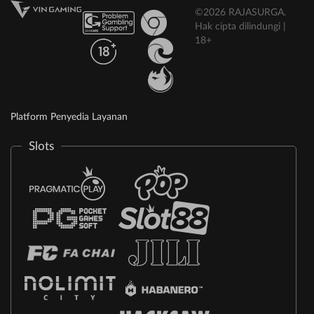
©2026 RAJASURGA.
Hak cipta dilindungi |
18+
Platform Penyedia Layanan
Slots