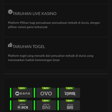
TARUHAN LIVE KASINO
Platform Pilihan bagi perusahaan-perusahaan terbaik di dunia, dengan
pilihan variasi game terbanyak
TARUHAN TOGEL
Platform togel yang menarik dari perusahan terbaik di dunia yang
menawarkan hadiah kemenangan besar