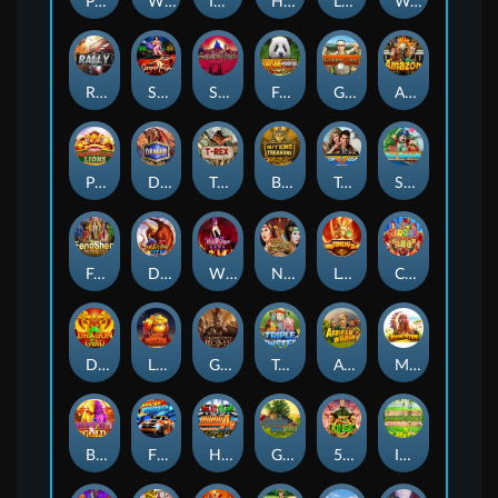
Peace&Long Life
Wild Chuco
ICELAND
Happy Prosperous
Laura
Water Margin
Rally
Striper Night
Sahara Gold
Fortune Panda
Golden Tour
Amazon
Prosperous Lions
Dragon
T-REX
Boy King
Top Gun
Sea Captain
Feng Shen
Dragon City
Wild Fox
NvXia
LongTengHuXiao2
Circus
Dragon Gold
Lucky Fortune
Glorious Rome
Triple Twister
African Wildlife
Magic Totem
Buffalo Gold
Fire of Route 66
Highway King
GoldenTree
5 Kings
Irish Luck