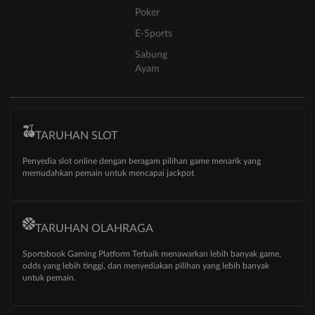
Poker
E-Sports
Sabung
Ayam
TARUHAN SLOT
Penyedia slot online dengan beragam pilihan game menarik yang
memudahkan pemain untuk mencapai jackpot
TARUHAN OLAHRAGA
Sportsbook Gaming Platform Terbaik menawarkan lebih banyak game,
odds yang lebih tinggi, dan menyediakan pilihan yang lebih banyak
untuk pemain.