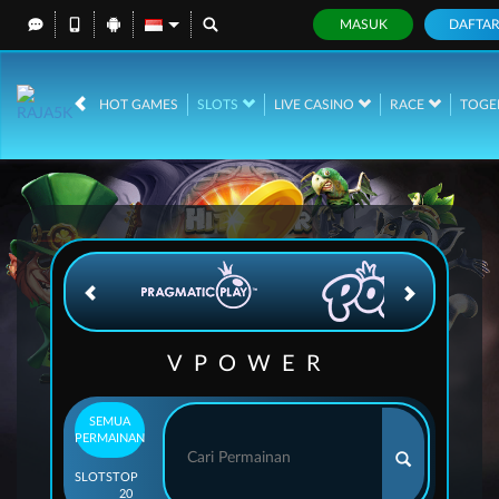
MASUK
DAFTA
IDR
12,737,668,
HOT GAMES
SLOTS
LIVE CASINO
RACE
TOGE
VPOWER
SEMUA
PERMAINAN
SLOTS
TOP
20