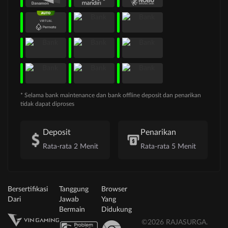
* Selama bank maintenance dan bank offline deposit dan penarikan
tidak dapat diproses
Deposit
Penarikan
Rata-rata 2 Menit
Rata-rata 5 Menit
Bersertifikasi
Tanggung
Browser
Dari
Jawab
Yang
Bermain
Didukung
©2026 RAJASURGA.