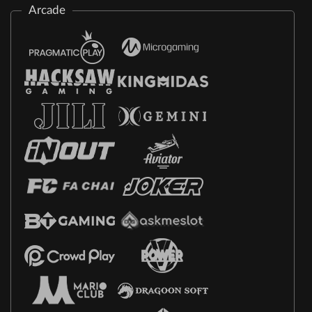
Arcade