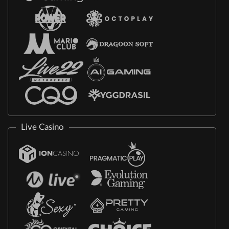
Live Casino